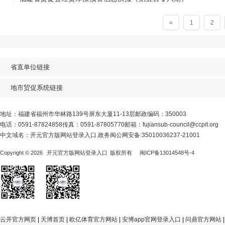
«
1
2
省直单位链接
地市贸促系统链接
地址：福建省福州市华林路139号屏东大厦11-13层
邮政编码：350003
电话：
0591-87824858
传真：
0591-87805770
邮箱：fujiansub-council@ccpit.org
中文域名：开元官方版网站登录入口.政务
闽公网安备:35010036237-21001
Copyright © 2026
开元官方版网站登录入口
版权所有
闽ICP备13014548号-4
云开官方网页
|
天博首页
|
欧亿体育官方网站
|
安博app官网登录入口
|
问鼎官方网站
|