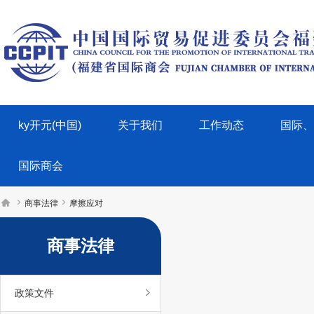
ky开元(中国)
关于我们
工作动态
国际、
国际商会



商事法律
摩擦应对
商事法律
政策文件