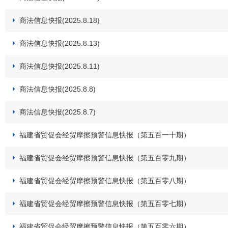
商法信息快报(2025.8.18)

商法信息快报(2025.8.13)

商法信息快报(2025.8.11)

商法信息快报(2025.8.8)

商法信息快报(2025.8.7)

福建省贸促会经贸摩擦预警信息快报（第五百一十期）

福建省贸促会经贸摩擦预警信息快报（第五百零九期）

福建省贸促会经贸摩擦预警信息快报（第五百零八期）

福建省贸促会经贸摩擦预警信息快报（第五百零七期）

福建省贸促会经贸摩擦预警信息快报（第五百零六期）
