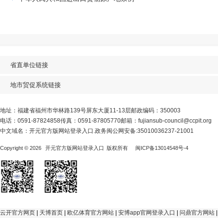
省直单位链接
地市贸促系统链接
地址：福建省福州市华林路139号屏东大厦11-13层
邮政编码：350003
电话：
0591-87824858
传真：
0591-87805770
邮箱：fujiansub-council@ccpit.org
中文域名：开元官方版网站登录入口.政务
闽公网安备:35010036237-21001
Copyright © 2026
开元官方版网站登录入口
版权所有
闽ICP备13014548号-4
云开官方网页
|
天博首页
|
欧亿体育官方网站
|
安博app官网登录入口
|
问鼎官方网站
|