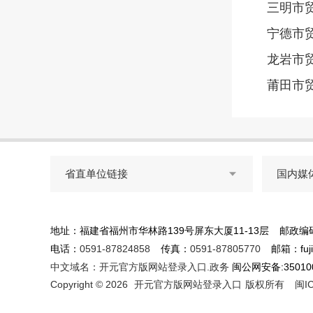
三明市
宁德市
龙岩市
莆田市
省直单位链接
国内媒

地址：福建省福州市华林路139号屏东大厦11-13层
邮政编码
电话：
0591-87824858
传真：
0591-87805770
邮箱：fujia
中文域名：开元官方版网站登录入口.政务
闽公网安备:3501003
Copyright © 2026
开元官方版网站登录入口
版权所有
闽I