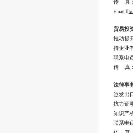
传 真：0
ll
b
Email:
贸易投
推动提
持企业
联系电话：0
传 真：0
法律事
签发出
抗力证
知识产
联系电话:0
传 真: 0