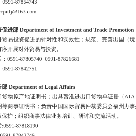
591-87854743
ccpitfj@163.c
om
资促进部
Department of Investment and Trade Promotion
升贸易投资促进的针对性和实效性；规范、完善出国（境
有序开展对外贸易与投资。
591-87805740 0591-87826681
591-87842751
务部
Department
of
Legal A
ff
airs
口货物原产地证明书；出具暂准进出口货物单证册（AT
明等商事证明书；负责中国国际贸易仲裁委员会福州办事
权保护；组织商事法律业务培训、研讨和交流活动。
591-87818190
591-87842749