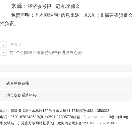
来源：
经济参考报
记者:李保金
免责声明：凡本网注明“信息来源：XXX（非福建省贸促
性负责。

没有了

前4个月国民经济保持稳中有进发展态势
省直单位链接
地市贸促系统链接
地址：福建省福州市华林路139号屏东大厦11-13层
邮政编码：350003
电话：
0591-87824858
传真：
0591-87805770
邮箱：fujiansub-council@ccpit.org
中文域名：开元官方版网站登录入口.政务
闽公网安备:35010036237-21001