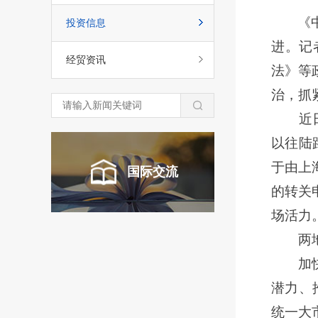
《
投资信息
进。记
经贸资讯
法》等
治，抓
近日
以往陆
于由上
国际交流
的转关
场活力
两地海
加快建
潜力、
统一大