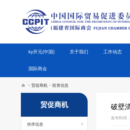
ky开元(中国)
关于我们
工作动态
国际商会



贸促商机
投资信息
贸促商机
破壁
发布时间：2
供求信息