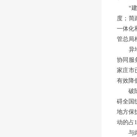
“
度；简
一体化
管总局
异地办
协同服
家庄市
有效降
破除壁
碍全国
地方保
动的占1
与此同