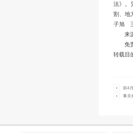
法》。
割、地
子旭 
来
免
转载目

前4

事关